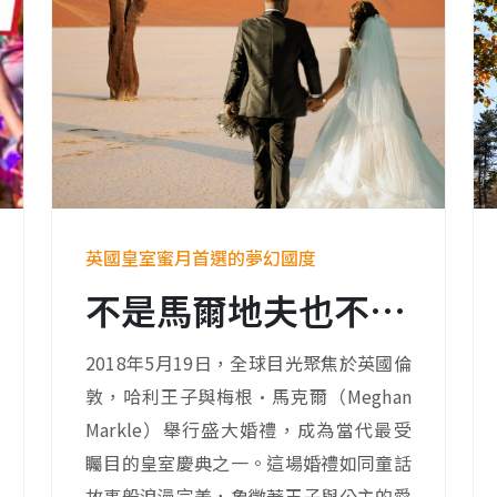
英國皇室蜜月首選的夢幻國度
不是馬爾地夫也不是巴黎，皇室蜜月竟選這裡！納米比亞魅力無法擋
2018年5月19日，全球目光聚焦於英國倫
敦，哈利王子與梅根·馬克爾（Meghan
Markle）舉行盛大婚禮，成為當代最受
矚目的皇室慶典之一。這場婚禮如同童話
故事般浪漫完美，象徵著王子與公主的愛