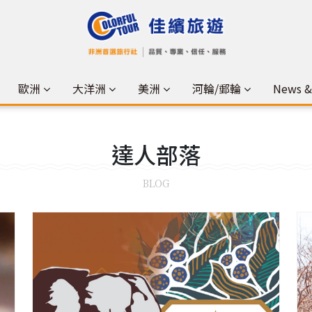
歐洲
大洋洲
美洲
河輪/郵輪
News 
達人
部落
BLOG