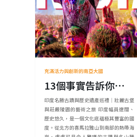
充滿活力與創新的南亞大國
13個事實告訴你，印度並不落後！
印度名勝古蹟與歷史遺產巡禮｜壯麗古堡
與莊嚴陵園的藝術之旅 印度幅員遼闊、
歷史悠久，是一個文化底蘊極其豐富的國
度。從北方的喜馬拉雅山到南部的熱帶海
岸，處處可見令人驚嘆的古蹟與名山勝