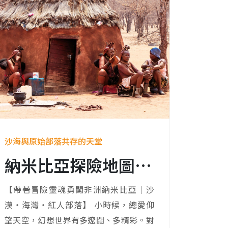
沙海與原始部落共存的天堂
納米比亞探險地圖：從紅沙到紅人，一次征服！
【帶著冒險靈魂勇闖非洲納米比亞｜沙
漠・海灣・紅人部落】 小時候，總愛仰
望天空，幻想世界有多遼闊、多精彩。對