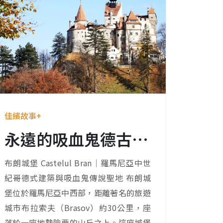
佳繽故事+
永遠的吸血鬼德古拉伯爵－弗拉德三世Vlad III
布朗城堡 Castelul Bran｜羅馬尼亞中世
紀哥德式建築與吸血鬼傳說聖地 布朗城
堡位於羅馬尼亞中西部，距離著名的旅遊
城市布拉索夫（Brasov）約30公里，座
落於一座地勢險要的山丘之上。這座城堡