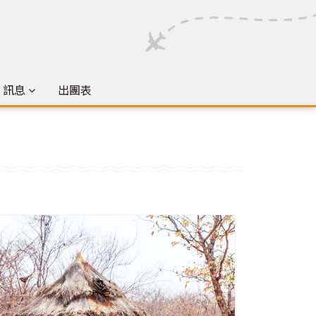
& 訊息
出團表