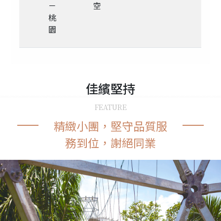
－
空
桃
園
佳繽
堅持
FEATURE
精緻小團，堅守品質服
務到位，謝絕同業