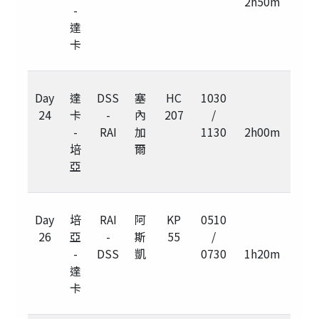
2h50m
-
達
卡
Day
達
DSS
塞
HC
1030
24
卡
-
內
207
/
-
RAI
加
1130
2h00m
培
爾
亞
Day
培
RAI
阿
KP
0510
26
亞
-
斯
55
/
-
DSS
凱
0730
1h20m
達
卡