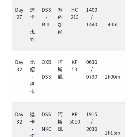
Day
達
DSS
塞
HC
1400
27
卡
-
內
213
/
-
BJL
加
1440
40m
班
爾
竹
Day
比
OXB
阿
KP
0630
32
紹
-
斯
53
/
-
DSS
凱
0730
1h00m
達
卡
Day
達
DSS
阿
KP
1915
32
卡
-
斯
5010
/
-
NKC
凱
2030
1h15m
諾