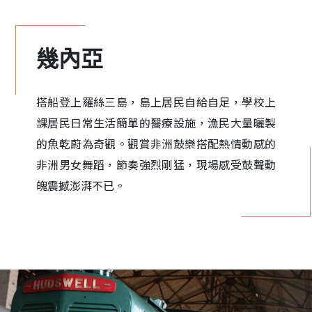
幾內亞
搭船登上羅絲三島，島上居民自給自足，學校上
課居民日常生活簡單的醫療設施，漁民大量曬製
的魚乾蔚為奇觀。觀賞非洲鼓樂搭配熱情動感的
非洲男女舞蹈，節奏強烈剛猛，現場感受鼓聲動
魄震撼澎湃不已。