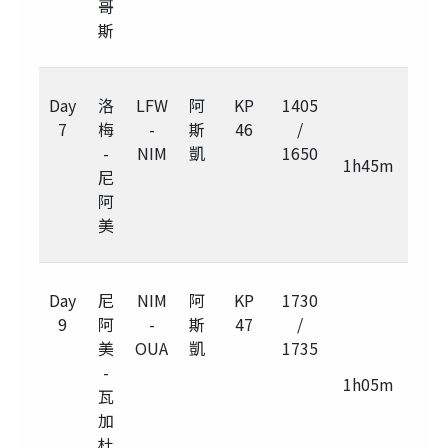
哥
斯
Day
洛
LFW
阿
KP
1405
7
梅
-
斯
46
/
-
NIM
凱
1650
1h45m
尼
阿
美
Day
尼
NIM
阿
KP
1730
9
阿
-
斯
47
/
美
OUA
凱
1735
-
1h05m
瓦
加
杜