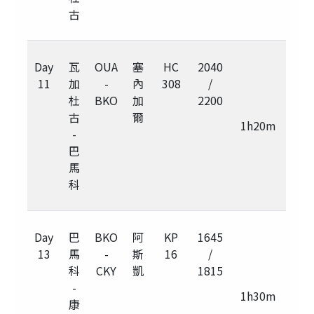
古
Day
瓦
OUA
塞
HC
2040
11
加
-
內
308
/
杜
BKO
加
2200
古
爾
1h20m
-
巴
馬
科
Day
巴
BKO
阿
KP
1645
13
馬
-
斯
16
/
科
CKY
凱
1815
-
1h30m
康