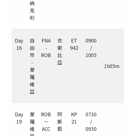
納
克
利
Day
自
FNA
衣
ET
0900
16
由
-
索
942
/
市
ROB
比
1005
-
亞
1h05m
蒙
羅
維
亞
Day
蒙
ROB
阿
KP
0730
19
羅
－
斯
21
/
維
ACC
凱
0930