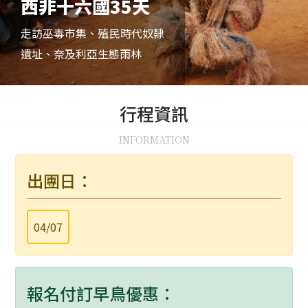
西非十六國35天
走訪巫毒市集、殖民時代奴隸
遺址、奈及利亞生態雨林
行程
資訊
INFORMATION
出團日：
04/07
報名付訂早鳥優惠：