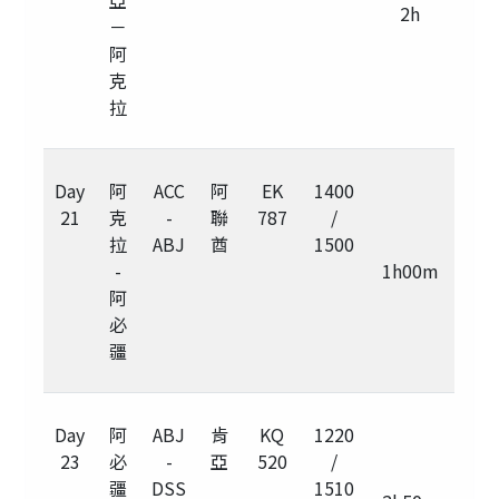
亞
2h
－
阿
克
拉
Day
阿
ACC
阿
EK
1400
21
克
-
聯
787
/
拉
ABJ
酋
1500
-
1h00m
阿
必
疆
Day
阿
ABJ
肯
KQ
1220
23
必
-
亞
520
/
疆
DSS
1510