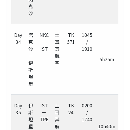
克
沙
Day
諾
NKC
土
TK
1045
34
克
－
耳
571
/
沙
IST
其
1910
－
航
5h25m
伊
空
斯
坦
堡
Day
伊
IST
土
TK
0200
35
斯
－
耳
24
/
坦
TPE
其
1740
堡
航
10h40m