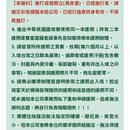
【家醫科】施打疫苗開立(黃皮書)。已經施打者，請
繳交彩色掃描本給公司，已經打過者終身有效，不用
再施打。
4. 進出中華民國國境需使用同一本護照；持有二本
護照或雙重國籍者請事先告知需用哪本護照辦理。
5. 請留意所持護照之頁數、效期(需六個月以上，以
入境台灣之日期為基準)、過期者或護照汙損(包含髒
污、封面與內頁分離、局部破裂、蓋有非出入境之印
章等)、相貌變更與護照照片不符、姓名變更等。
6. 請務必攜帶辦理簽證時使用之護照出入境！如出
境當天於機場發現提供的護照和送簽證的護照不同，
或未通知本公司業務而私下重新申請護照，造成無法
順利出國，將自行負責相關損失！！！
7. 團體住宿飯店無法指定同樓層、鄰近房、房型大
小，但本公司會將各位的需求提供給飯店，無法保證