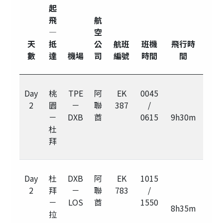
起
飛
航
—
空
天
抵
公
航班
班機
飛行時
數
達
機場
司
編號
時間
間
Day
桃
TPE
阿
EK
0045
2
園
－
聯
387
/
－
DXB
酋
0615
9h30m
杜
拜
Day
杜
DXB
阿
EK
1015
2
拜
－
聯
783
/
－
LOS
酋
1550
8h35m
拉