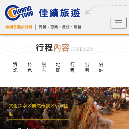
行程
內容
ITINERARY
資
特
飯
地
行
出
備
訊
色
店
圖
程
團
註
文化探索×自然奇觀×小眾國
度