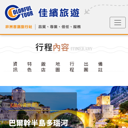
行程
內容
ITINERARY
資
特
飯
地
行
出
備
訊
色
店
圖
程
團
註
《品保優旅選》
巴爾幹半島多瑙河