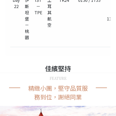
Day
伊
IST
土
TK24
0150 / 1755
22
斯
－
耳
坦
TPE
其
堡
航
11h
－
空
桃
園
佳繽
堅持
FEATURE
精緻小團，堅守品質服
務到位，謝絕同業