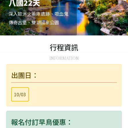
八國22天
深入歐洲火藥庫遺跡、吸血鬼
傳奇古堡、雙湖國家公園
行程
資訊
INFORMATION
出團日：
10/03
報名付訂早鳥優惠：