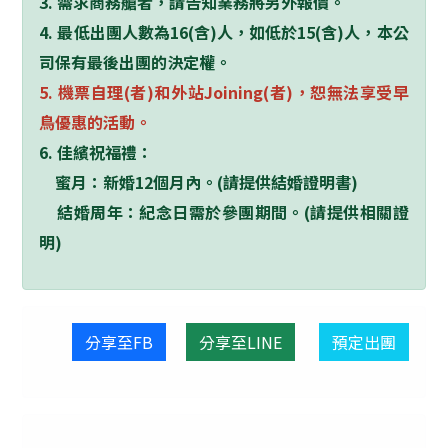
3. 需求商務艙者，請告知業務將另外報價。
4. 最低出團人數為16(含)人，如低於15(含)人，本公
司保有最後出團的決定權。
5. 機票自理(者)和外站Joining(者)，恕無法享受早
鳥優惠的活動。
6. 佳繽祝福禮：
蜜月：新婚12個月內。(請提供結婚證明書)
結婚周年：紀念日需於參團期間。(請提供相關證
明)
分享至FB
分享至LINE
預定出團