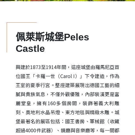
佩萊斯城堡Peles
Castle
興建於1873至1914年間，這座城堡由羅馬尼亞首
位國王「卡羅一世（Carol I）」下令建造，作為
王室的夏季行宮。整座建築展現出德國工藝的細
膩與貴族氣息，不僅外觀優雅，內部裝潢更是富
麗堂皇，擁有160多個房間，裝飾著義大利雕
刻、奧地利水晶吊燈、東方地毯與精緻木雕。城
堡最著名的展區包括：國王書房、軍械館（收藏
超過4000件武器）、鏡廳與音樂廳等，每一間都