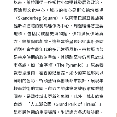
以來，蒂拉那從一座鄉村小鎮迅速發展為政治、
經濟與文化中心。城市的核心是斯坎德培廣場
（Skanderbeg Square），以阿爾巴尼亞民族英
雄斯坎德培的騎馬雕像為中心，周邊環繞著重要
地標，包括民族歷史博物館、伊特漢貝伊清真
寺、鐘樓與歌劇院。這些建築呈現出從奧斯曼時
期到社會主義年代的多元建築風格。蒂拉那也曾
是共產時期的政治重鎮，其遺跡至今仍可見於城
市各處，如「金字塔（The Pyramid）」原為獨
裁者恩維爾·霍查的紀念館。如今的蒂拉那則以
鮮明的色彩、街頭藝術與創新都市設計，展現年
輕而前衛的氛圍。市區內的建築常被彩繪成鮮豔
圖案，是戰後城市更新的象徵。此外，城市綠意
盎然，「人工湖公園（Grand Park of Tirana）」
是市民休憩的重要場所，附近還有各式咖啡館、