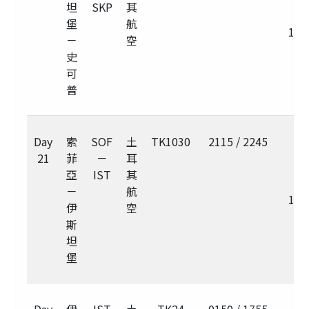
坦
SKP
其
堡
航
1h
－
空
史
可
普
Day
索
SOF
土
TK1030
2115 / 2245
21
菲
－
耳
亞
IST
其
－
航
1h
伊
空
斯
坦
堡