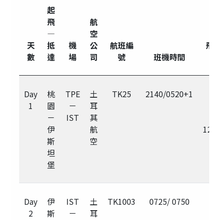
起
飛
航
—
空
天
抵
機
公
航班編
飛
數
達
場
司
號
班機時間
Day
桃
TPE
土
TK25
2140/0520+1
1
園
－
耳
－
IST
其
伊
航
12h
斯
空
坦
堡
Day
伊
IST
土
TK1003
0725/ 0750
2
斯
－
耳