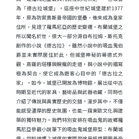
為「德古拉城堡」。這座中世紀城堡建於1377
年，原為防禦奧斯曼帝國的堡壘，後來成為皇家
住所，見證了羅馬尼亞的歷史變遷。布蘭城堡之
所以聞名於世，很大一部分源自布拉姆·斯托克
創作的小說《德古拉》。雖然小說中的吸血鬼伯
爵並未實際居住於此，但城堡神秘的哥德式外
觀、高聳的塔樓與蜿蜒的走道，與小說中的描寫
極為契合，使它成為遊客心目中的「德古拉之
家」。如今，城堡已開放為博物館，展出從中古
時期至近代的家具、藝術品與武器收藏，同時也
介紹了傳說與真實歷史的交錯。漫步其中，不僅
能感受濃厚的歷史氛圍，也能一窺東歐文化與建
築的獨特魅力。我們特別安排在吸血鬼的故鄉羅
馬尼亞參觀小說筆下的吸血鬼城堡原型：布蘭城
堡。您知道嗎？城堡的實際用途是抵擋鄂圖曼帝