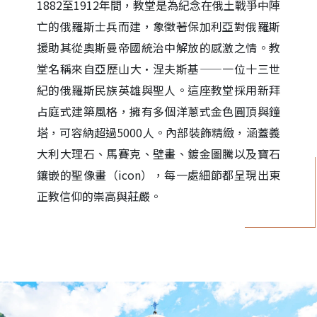
1882至1912年間，教堂是為紀念在俄土戰爭中陣
亡的俄羅斯士兵而建，象徵著保加利亞對俄羅斯
援助其從奧斯曼帝國統治中解放的感激之情。教
堂名稱來自亞歷山大·涅夫斯基——一位十三世
紀的俄羅斯民族英雄與聖人。這座教堂採用新拜
占庭式建築風格，擁有多個洋蔥式金色圓頂與鐘
塔，可容納超過5000人。內部裝飾精緻，涵蓋義
大利大理石、馬賽克、壁畫、鍍金圖騰以及寶石
鑲嵌的聖像畫（icon），每一處細節都呈現出東
正教信仰的崇高與莊嚴。