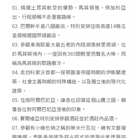
01. 精選土耳其航空的優勢，馬其頓進，保加利亞
出，行程順暢不走重複路線。
02. 巴爾幹半島八國飯店，特別安排住宿高達14晚五
星級精選國際級飯店。
03. 參觀東南歐最大最古老的內陸湖奧赫里德湖，位
於馬其頓境內，一度因有365間教堂而聲名大噪，而
稱為馬其頓的耶路撒冷。
04. 走訪科索沃首都一探鄂圖曼帝國時期的伊斯蘭建
築、社會主義時期的特殊構造，以及獨立後的現代化
建築。
05. 住宿阿爾巴尼亞，讓各位認識這個山鷹之國，顛
覆各位對阿爾巴尼亞落後的印象。
06. 賽爾維亞特別安排參觀酒莊並於酒莊內品酒。
07. 參觀有小維也納之稱的蒂米什瓦拉，擁有文藝復
興晚期，奧斯曼帝國及拜占庭式的建築元素建築特