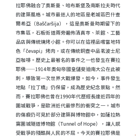
拉耶佛融合了奧斯曼、哈布斯堡及南斯拉夫時代
的建築風格。城市最迷人的地區是老城區巴什查
爾希亞（Baščaršija），這是奧斯曼時期留下的
市集區，石板街道兩旁遍佈清真寺、茶館、工藝
品店與傳統燒烤小館。你可以在這裡品嚐當地特
色「čevapi」烤肉，或在傳統銅壺中品茗波士尼
亞咖啡。歷史上最著名的事件之一也發生在賽拉
耶佛——1914年奧匈帝國皇儲斐迪南大公在此被
刺，導致第一次世界大戰爆發。如今，事件發生
地點「拉丁橋」仍保留，成為歷史紀念景點。然
而，賽拉耶佛也曾在1990年代歷經長達近四年的
圍城戰爭，是歐洲近代最慘烈的衝突之一。城市
的傷痕仍可見於部分建築與博物館中，如薩拉熱
窩圍城隧道博物館（Tunnel of Hope），讓人感
受戰爭的殘酷與人民的不屈。今天的賽拉耶佛是