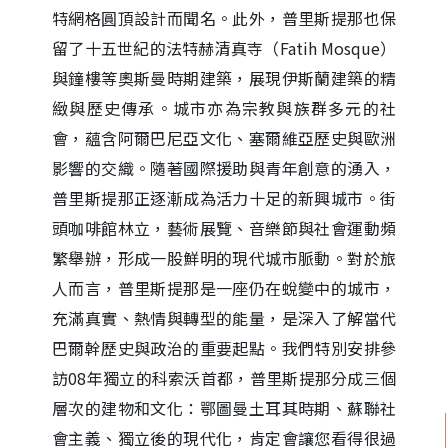
特網格圓頂設計而聞名。此外，普里斯提那也保
留了十五世紀的法特赫清真寺（Fatih Mosque）
與鐘樓等奧斯曼時期建築，展現伊斯蘭建築的精
緻與歷史傳承。城市亦為宗教與族群多元的社
會，蘊含阿爾巴尼亞文化、塞爾維亞歷史與歐洲
影響的交織。隨著國際援助與青年創意的湧入，
普里斯提那正逐漸成為活力十足的新興城市。街
頭咖啡館林立，藝術展覽、音樂節與社會運動頻
繁舉辦，形成一股鮮明的現代城市脈動。對於旅
人而言，普里斯提那是一座仍在蛻變中的城市，
充滿真實、熱情與轉型的能量，是深入了解當代
巴爾幹歷史與政治的重要起點。我們特別安排參
訪08年獨立的科索沃首都，普里斯提那分成三個
層次的建物和文化：鄂圖曼土耳其時期、蘇聯社
會主義、獨立後的現代化，肯定會讓您看得很過