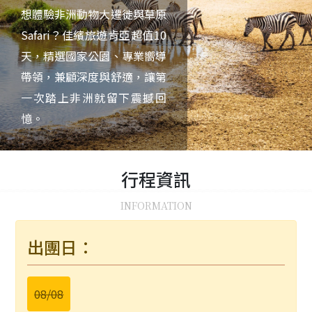
想體驗非洲動物大遷徙與草原
Safari？佳繽旅遊肯亞超值10
天，精選國家公園、專業嚮導
帶領，兼顧深度與舒適，讓第
一次踏上非洲就留下震撼回
憶。
行程
資訊
INFORMATION
出團日：
08/08