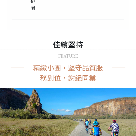
桃
園
佳繽
堅持
FEATURE
精緻小團，堅守品質服
務到位，謝絕同業