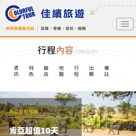
行程
內容
ITINERARY
資
特
飯
地
行
出
備
訊
色
店
圖
程
團
註
肯亞旅遊推薦
肯亞超值10天