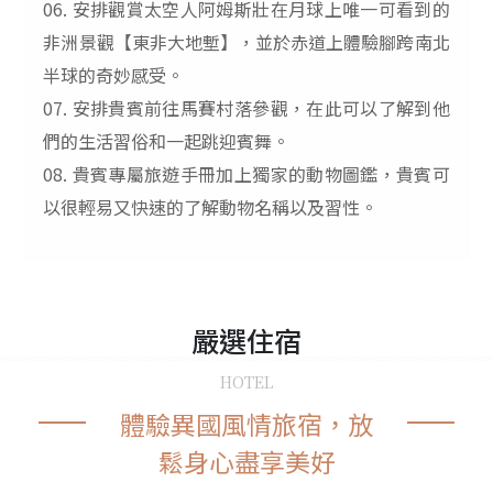
06.
安排觀賞太空人阿姆斯壯在月球上唯一可看到的
非洲景觀【東非大地塹】，並於赤道上體驗腳跨南北
半球的奇妙感受。
07.
安排貴賓前往馬賽村落參觀，在此可以了解到他
們的生活習俗和一起跳迎賓舞。
08.
貴賓專屬旅遊手冊加上獨家的動物圖鑑，貴賓可
以很輕易又快速的了解動物名稱以及習性。
嚴選
住宿
HOTEL
體驗異國風情旅宿，放
鬆身心盡享美好