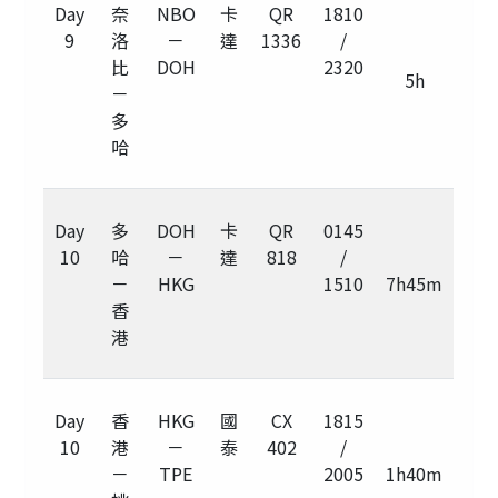
Day
奈
NBO
卡
QR
1810
9
洛
－
達
1336
/
比
DOH
2320
5h
－
多
哈
Day
多
DOH
卡
QR
0145
10
哈
－
達
818
/
－
HKG
1510
7h45m
香
港
Day
香
HKG
國
CX
1815
10
港
－
泰
402
/
－
TPE
2005
1h40m