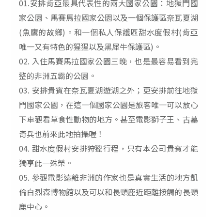
01.安排肯亞最具代表性的兩大國家公園：地獄門國
家公園、馬賽馬拉國家公園以及一個保護區奈瓦夏湖
(
魚鷹的故鄉
)
。和一個私人保護區甜水度假村
(
肯亞
唯一又有特色的猩猩以及黑犀牛保護區
)
。
02.
入住馬賽馬拉國家公園三晚，也是最容易看到完
整的非洲五霸的公園。
03.
安排貴賓在奈瓦夏湖遊湖之外；更安排前往地獄
門國家公園，在這一個國家公園是旅客唯一可以放心
下車觀看草食性動物的地方。甚至電影獅子王、古墓
奇兵也前來此地拍攝喔！
04.
甜水度假村安排狩獵行程，只有本公司貴賓才能
獨享此一殊榮。
05.
參觀電影遠離非洲的作家也是真實生活的地方凱
倫白烈森博物館以及可以和長頸鹿近距離接觸的長頸
鹿中心。