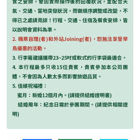
食之安排，會因實際操作後的回覆狀況，並配合天
氣、交通、當地突發狀況，而做順序調整或改變，不
得已之處請見諒！行程、交通、住宿及餐食安
排，皆
以說明會資料為準。
2.
機票自理
(
者
)
和外站
Joining(
者
)
，恕無法享受早
鳥優惠的活動。
3.
行李箱建議攜帶
23~25
吋或軟式的行李袋最適合。
4.
本行程最多只收
15
位貴賓，貴賓參加本公司團
體，不會因為人數太多而影響旅遊品質。
5.
佳繽祝福禮：
蜜月：新婚
12
個月內。
(
請提供結婚證明書
)
結婚周年：紀念日需於參團期間。
(
請提
供相關證
明
)