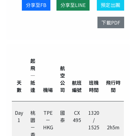
分享至FB
分享至LINE
預定出團
下載PDF
起
飛
航
—
空
天
抵
公
航班
班機
飛行時
數
達
機場
司
編號
時間
間
Day
桃
TPE
國
CX
1320
1
園
－
泰
495
/
－
HKG
1525
2h5m
香