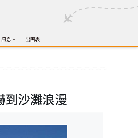
& 訊息
出團表
嚇到沙灘浪漫