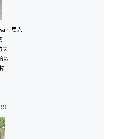
 Twain 馬克
幫
功夫
膚的歐
掃
!
】