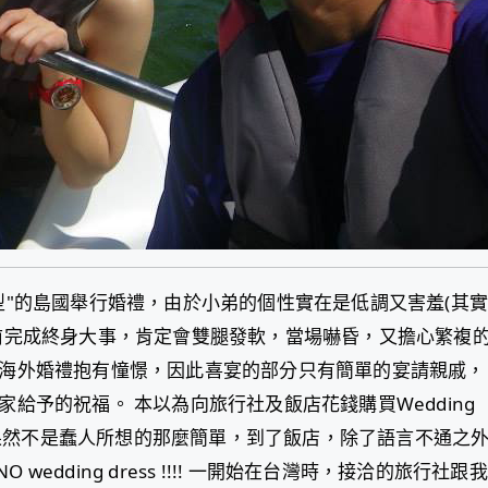
型"的島國舉行婚禮，由於小弟的個性實在是低調又害羞(其
前完成終身大事，肯定會雙腿發軟，當場嚇昏，又擔心繁複
海外婚禮抱有憧憬，因此喜宴的部分只有簡單的宴請親戚，
給予的祝福。 本以為向旅行社及飯店花錢購買Wedding
代誌果然不是蠢人所想的那麼簡單，到了飯店，除了語言不通之
 wedding dress !!!! 一開始在台灣時，接洽的旅行社跟