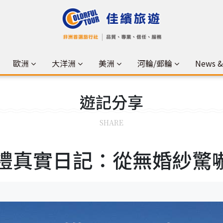
歐洲
大洋洲
美洲
河輪/郵輪
News 
遊記
分享
SHARE
禮真實日記：從無婚紗驚