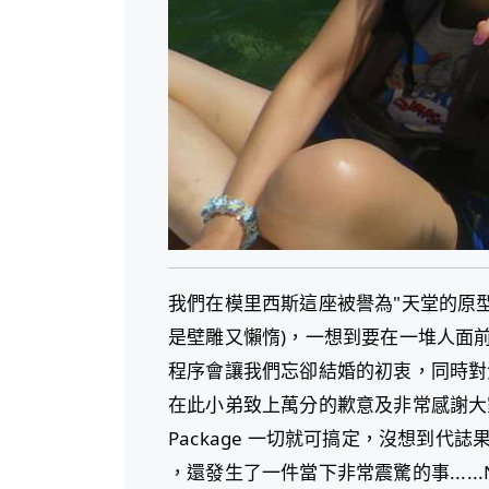
我們在模里西斯這座被譽為"天堂的原
是壁雕又懶惰)，一想到要在一堆人面
程序會讓我們忘卻結婚的初衷，同時對
在此小弟致上萬分的歉意及非常感謝大家
Package 一切就可搞定，沒想到
，還發生了一件當下非常震驚的事......NO