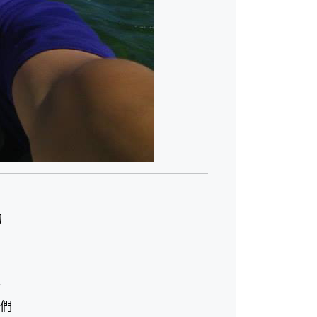
實
的
外
我們