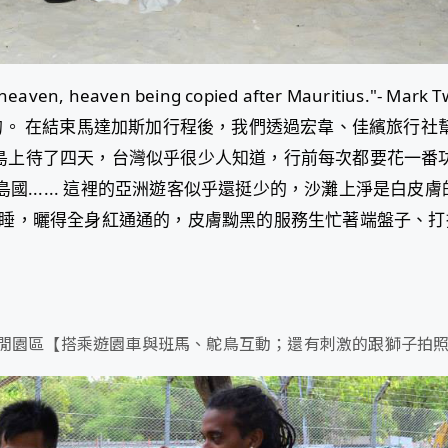
 heaven, heaven being copied after Mauritius."- Mark
的。 在結束馬達加斯加行程後，我們透過宏韋、佳繽旅行社
sort 在島上待了四天，台灣似乎很少人知道，行前每次都要花一番
一個島國...... 這裡的亞洲遊客似乎還挺少的，沙灘上淨是白皮
睡，曬得全身紅通通的，皮膚黝黑的服務生忙著端盤子、打
態休閒園區
搭乘遊園車與班馬、鴕鳥互動；還有刺激的跟獅子拍照!
【