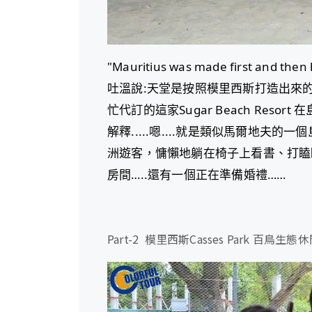
"Mauritius was made first and then
吐溫說:天堂是按照模里西斯打造出來
忙代訂的這家Sugar Beach Re
解釋.....嗯....就是類似馬爾地夫的
洲遊客，慵懶地躺在椅子上看書、打瞌
房間…..還有一個正在準備婚禮……
Part-2 模里西斯Casses Park 百鳥生