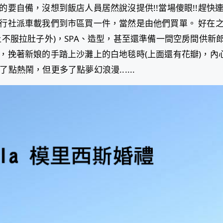
要自備，沒想到飯店人員居然說沒提供!!當場傻眼!!趕快
行社派車載我們到市區買一件，當然是由他們買單。 好在
不服拉肚子外)，SPA、造型，甚至還準備一間空房間供新
，挽著新娘的手踏上沙灘上的白地毯時(上面還有花瓣)，內
少了點熱鬧，但更多了點夢幻浪漫......