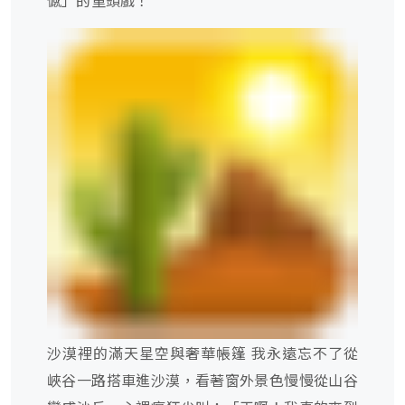
憾」的重頭戲！
沙漠裡的滿天星空與奢華帳篷 我永遠忘不了從
峽谷一路搭車進沙漠，看著窗外景色慢慢從山谷