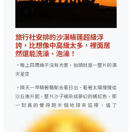
旅行社安排的沙漠帳篷超級浮
誇，比想像中高級太多，裡面居
然還能洗澡、泡澡！
。晚上四周幾乎沒有光害，抬頭就是一整片的滿
天星空
。隔天一早騎著駱駝去看日出，看著太陽慢慢從
沙丘後升起，整片沙子被染成夢幻的橘紅色，那
一刻真的覺得跑半個地球來這裡，值了