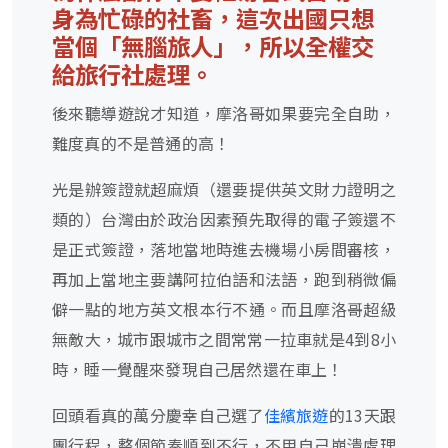
身為忙碌的社畜，這次出國只想
當個「無腦旅人」，所以全權交
給旅行社處理。
後來聽導遊說才知道，摩洛哥如果要完全自助，
難度真的不是普通的高！
光是辦簽證就超麻煩（還要提供英文財力證明之
類的）台灣由於政治因素預先取得的電子簽還不
是正式簽證，落地當地時進去機場小房間審核，
再加上當地主要講阿拉伯語和法語，跑到稍微偏
僻一點的地方英文根本行不通。而且摩洛哥超級
無敵大，城市跟城市之間常常一拉車就是
4
到
8
小
時，睡一覺醒來發現自己居然還在車上！
回頭看真的萬分慶幸自己選了
佳繽旅遊
的
13
天跟
團行程，整個節奏順到不行，不用自己崩潰處理