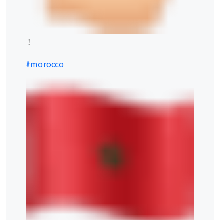
！
#morocco