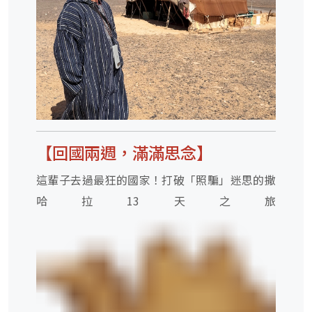
【回國兩週，滿滿思念】
這輩子去過最狂的國家！打破「照騙」迷思的撒
哈拉
13
天之旅