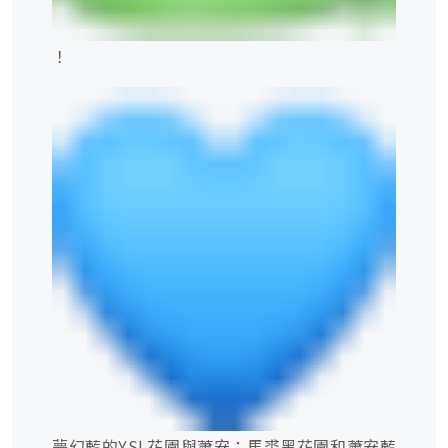
！
夢幻藍的
YSL
花園與蕭安：馬裘黑花園和蕭安藍