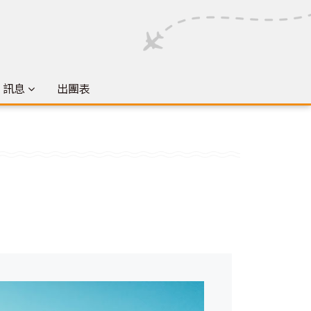
& 訊息
出團表