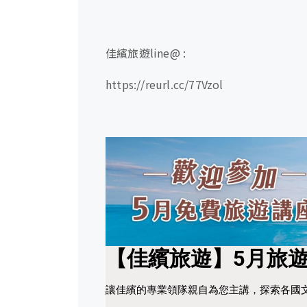
佳繽旅遊line@ :
https://reurl.cc/77Vzol