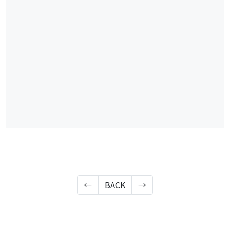
←
BACK
→